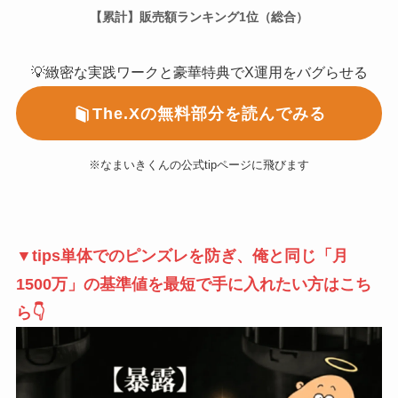
【累計】販売額ランキング1位（総合）
💡緻密な実践ワークと豪華特典でX運用をバグらせる
The.Xの無料部分を読んでみる
※なまいきくんの公式tipページに飛びます
▼tips単体でのピンズレを防ぎ、俺と同じ「月
1500万」の基準値を最短で手に入れたい方はこち
ら👇