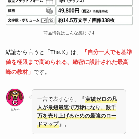
商品情報はこんな感じです
結論から言うと「The.X」は、
「自分一人でも基準
値を極限まで高められる、緻密に設計された最高
峰の教材」
です。
一言で表すなら、
『
実績ゼロの凡
人が最短最速で万垢になり、数千
まみや
万を売り上げるための最強のロー
ドマップ
』
。